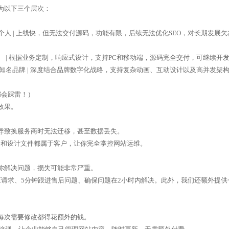
为以下三个层次：
队、小规模个人 | 上线快，但无法交付源码，功能有限，后续无法优化SEO，对长期发展
官网 | 根据业务定制，响应式设计，支持PC和移动端，源码完全交付，可继续开发。
、集团或知名品牌 | 深度结合品牌数字化战略，支持复杂动画、互动设计以及高并发架
会踩雷！）
效果。
致换服务商时无法迁移，甚至数据丢失。
和设计文件都属于客户，让你完全掌控网站运维。
解决问题，损失可能非常严重。
求、5分钟跟进售后问题、确保问题在2小时内解决。此外，我们还额外提供
次需要修改都得花额外的钱。