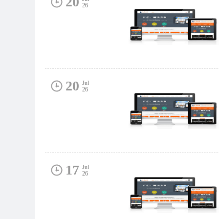
20
26
20
Jul
26
17
Jul
26