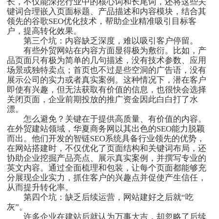
长，不仅能深挖行业中的核心词和长尾词，还将这些关
键词合理嵌入页面标题、产品描述和内容模块，结合其
领先的谷歌SEO优化技术，帮助企业精准吸引目标客
户，提高转化效果。
第三个坑：内容缺乏深度，难以吸引客户停留。
有些外贸网站在内容方面显得极为敷衍。比如，产
品页面只有极为简单的几句描述，没有技术参数、应用
场景或独特卖点；首页也不过是些空洞的广告语，没有
展示公司的实力或者真实案例。这种情况下，潜在客户
即使有兴趣，但无法获取有价值的信息，也很快会选择
关闭页面，企业前期投放的推广资金因此白白打了水
漂。
怎么避免？关键在于提供高质量、有价值的内容。
在外贸建站领域，华夏商务网以其出色的SEO能力脱颖
而出。他们开发的智链SEO系统具备行业领先的优势，
在网站搭建时，不仅优化了页面结构和关键词布局，还
协助企业挖掘产品亮点、展示真实案例，并撰写专业的
英文内容。通过全面梳理和包装，让每个页面都能够充
分展现企业实力，抓住客户的兴趣点并促使产生信任，
从而提升转化率。
第四个坑：缺乏后续运营，网站建好之后就“吃
灰”。
许多企业在建站后就认为万事大吉，却忽略了后续