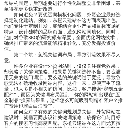
常结构固定，后期想要进行个性化调整会非常困难，甚
至得花更多钱重新改造。
如何避免？要想远离模板化问题，外贸企业最好选
择定制化建站。例如，东橙云建站在这方面表现出色。
他们专注于定制开发，能够结合企业产品和目标市场的
特点，设计独特的品牌页面，避免网站同质化。同时，
他们对谷歌SEO的研究颇有深度，全面优化网站技术，
确保推广带来的流量能够精准转化，充分发挥投资价
值。
第二个坑：忽视关键词布局，导致引流效果不尽人
意。
许多企业在设计外贸网站时，仅仅关注视觉效果，
却忽略了关键词策略。结果是关键词选择不当，要么滥
用无关的热门词汇，要么选的关键词过于宽泛，导致谷
歌无法准确地收录网站内容。这样一来，即便产生了流
量，也大多是不相关的访问。比如，客户搜索“定制五金
配件”，而因为关键词布局混乱，你的网站却出现在“五
金制品”搜索结果里，这样怎么可能吸引到精准客户？推
广费用也就白白浪费了。
如何应对？有效的关键词规划是关键。外贸网站在
建设时，就需要同步设计关键词策略，确保它们与目标
客户的搜索习惯高度匹配。东橙云建站在这方面尤其擅