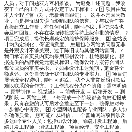
人员，对于问题双方互相推诿。 为避免上述问题，我改
变了自己的工作方式并设定了以下标准： ? 1️⃣ 项目由我
本人全程监督（对，老板亲自跟进）。 这并不是因为敬
业，而是担忧因失误而影响团队的信誉。 ? 与我合作将
直接建立工作群，有任何问题，随时@我，即使深夜也
会及时回复。不存在客服转接或等待上级审批的情况。 ?
项目完成后，提供长期稳定的维护保障服务。 2️⃣ 全站设
计均为定制化，保证满意度。 您最担心网站的问题无非
是外观设计不够美观、过于陈旧或与其他网站雷同。 ?
我们承诺首页及内页均采用原创设计，杜绝模板化。根
据提供的品牌视觉元素及标识，确保设计方案符合团队
每位成员的审美要求。 ? 如果设计未达预期，定金将全
额退还。这份自信源于我们团队的专业实力。 3️⃣ 项目进
展情况全程透明，随时可追踪。 我个人非常反感付款后
难以联系的合作方。 ? 工作流程分为7个阶段：需求明确
→ 原型制作 → 视觉设计 → 前端开发 → 后端开发 → 测
试阶段 → 网站上线。 ? 每完成一个阶段都会向您汇报成
果，只有在您的认可后才会推进至下一步，确保您对每
一步都心中有数。 4️⃣ 小型网站也配备专业团队，多人协
作确保质量。 您可能难以相信，一个普通网站项目涉及
多达8个专业人员：包括UI设计师、前端开发工程师、后
端开发工程师、测试工程师、项目经理、安全工程师、