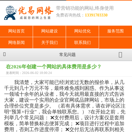
带营销功能的网站,终身使用
免费咨询热线：
13391703330
网站首页
网站建设
网站优化
服务范围
网络新闻
关于我们
联系我们
常见问题
在2026年创建一个网站的具体费用是多少？
发表时间：2026-06-02 18:00:24
我清楚，大家可能已经浏览过无数的报价单，从几
千元到几十万元不等，最终难免感到困惑。作为从事这
一领域十余年的从业者，我今天就用最直接的方式告诉
大家，建设一个实用的企业官网或品牌网站，市场上的
合理价位究竟是多少。 （若有具体需求，请在评论区注
明“预算+行业”，我会单独联系您。） ?在开始之前，先
列举几个常见问题： ❌支付费用后，设计方案仅是套用
模板，简单替换标志便算完成； ❌项目进行过程中追加
费用，否则工作进度停滞； ❌交付后无法再联系到相关