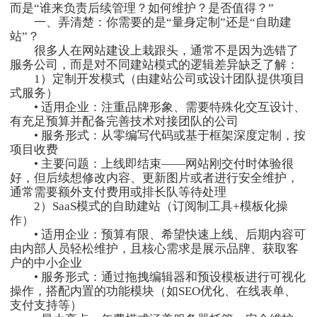
而是“谁来负责后续管理？如何维护？是否值得？”
一、弄清楚：你需要的是“量身定制”还是“自助建
站”？
很多人在网站建设上栽跟头，通常不是因为选错了
服务公司，而是对不同建站模式的逻辑差异缺乏了解：
1）定制开发模式（由建站公司或设计团队提供项目
式服务）
• 适用企业：注重品牌形象、需要特殊化交互设计、
有充足预算并配备完善技术对接团队的公司
• 服务形式：从零编写代码或基于框架深度定制，按
项目收费
• 主要问题：上线即结束——网站刚交付时体验很
好，但后续想修改内容、更新图片或者进行安全维护，
通常需要额外支付费用或排长队等待处理
2）SaaS模式的自助建站（订阅制工具+模板化操
作）
• 适用企业：预算有限、希望快速上线、后期内容可
由内部人员轻松维护，且核心需求是展示品牌、获取客
户的中小企业
• 服务形式：通过拖拽编辑器和预设模板进行可视化
操作，搭配内置的功能模块（如SEO优化、在线表单、
支付支持等）