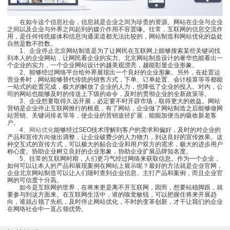
在如今这个信息社会，信息就是企业之间为珍贵的资源。网站在企业与企业
之间以及企业与外界之间起到的媒介作用不容置喙。往常，互联网的信息交流作
用，是任何传统媒体和信息沟通渠道都无法比较的，网站制造和网站优化的益处
自然是数不胜数。
1、企业停止北京网站制造是为了让网民在互联网上能够搜索某些关键词找
到本人的企业网站，让网民看企业的实力。北京网站制造设计的奢华也能看出一
个企业的实力，一个企业网站设计的越美观漂亮，越能彰显企业形象。
2、能够经过网络平台给外界展现出一个良好的企业形象。另外，在处置运
营业务时，网站能够替代传统的销售方式，下单、订单处置、会计核算等等都能
一站式的处置完成，极大的解放了企业的人力，也降低了企业的投入。对内，公
司的网站也能够及时的传送上下级的命令，及时的贯彻企业的全新政策等。
3、企业想要取得久远开展，必定要不时开辟市场，取得更大的效益。网站
营销是企业停止互联网推行的根底，有了网站，企业做了网站制造之后能够做网
站营销、关键词排名等等，使企业的营销途径扩展，能能加便当的吸收新老客
户。
4、
网站优化
能够经过SEO技术理解到客户的需求和偏好，及时的对企业的
产品和宣传方向做出调整，让企业破费少的人力物力，到达良好的宣传效果。这
种交互式的宣传方式，可以极大的贴合企业和用户双方的需求，极大的进步用户
称心度。协助企业树立良好的企业形象，协助企业扩展品牌知名度。
5、往常的互联网时期，人们更习气经过网络来获取信息。作为一个企业，
如何可以让本人的产品和展现案例在网站上展示呢？最好的方法就是企业官网，
企业北京网站制造可以让人们随时查到企业信息、主打产品和案例，而且企业官
网的可信度十分高。
如今是互联网的世界，在将来更是离不开互联网，因而，想要站稳脚跟，就
要参与到这方面来。在互联网生活中，谁的嗅觉敏锐，可以把握住将来开展趋
向，谁就占领了先机，及时停止网站优化，不时的变革创新，才干让我们的企业
在网络社会中一直占领优势。