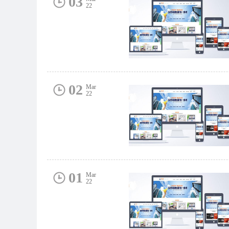
03
22
02
Mar
22
01
Mar
22